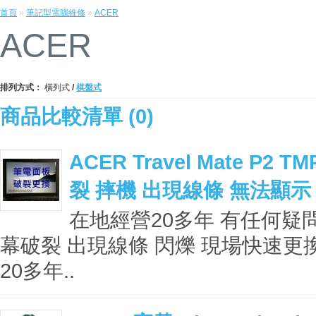
首頁
»
筆記型電腦維修
»
ACER
ACER
排列方式：
橫列式
/
棋盤式
商品比較清單 (0)
ACER Travel Mate P2 
裂 摔機 出現線條 無法顯示
在地經營20多年 有任何疑問
幕破裂 出現線條 閃爍 現場快速更
20多年..