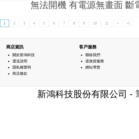
無法開機 有電源無畫面 斷電 
1
2
3
4
5
6
7
8
9
10
11
>
>|
商店資訊
客戶服務
關於新鴻科技
聯絡我們
運送說明
退換貨服務
隱私權聲明
網站導覽
商店條款
新鴻科技股份有限公司 - 